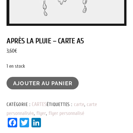
APRÈS LA PLUIE – CARTE A5
3,60
€
1 en stock
QUANTITÉ
AJOUTER AU PANIER
DE
APRÈS
CARTES
carte
carte
CATÉGORIE :
ÉTIQUETTES :
,
LA
personnalisée
flyer
flyer personnalisé
,
,
PLUIE
Fa
T
Li
-
ce
wi
nk
CARTE