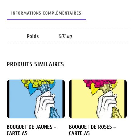
bo
tt
ed
A5
INFORMATIONS COMPLÉMENTAIRES
ok
er
In
Poids
001 kg
PRODUITS SIMILAIRES
BOUQUET DE JAUNES –
BOUQUET DE ROSES –
CARTE A5
CARTE A5