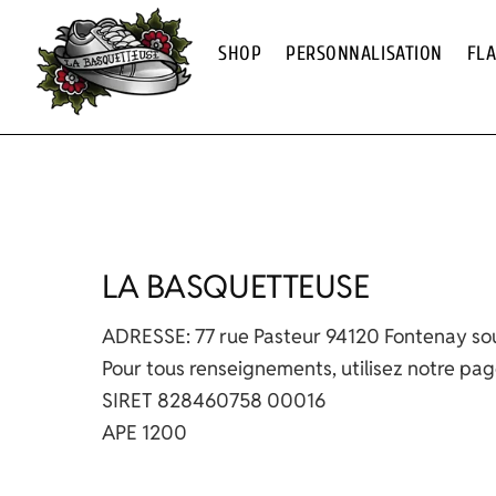
Skip
to
SHOP
PERSONNALISATION
FL
content
LA BASQUETTEUSE
ADRESSE: 77 rue Pasteur 94120 Fontenay so
Pour tous renseignements, utilisez notre pa
SIRET 828460758 00016
APE 1200