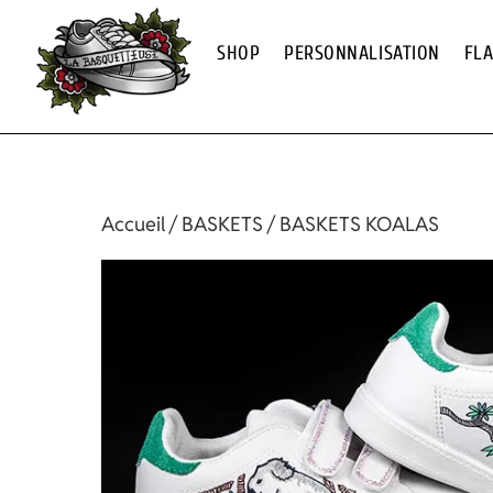
Skip
to
SHOP
PERSONNALISATION
FL
content
Accueil
/
BASKETS
/ BASKETS KOALAS