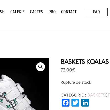
ASH
GALERIE
CARTES
PRO
CONTACT
FAQ
BASKETS KOALAS
72,00
€
Rupture de stock
BASKETS
CATÉGORIE :
ÉT
Fa
T
Li