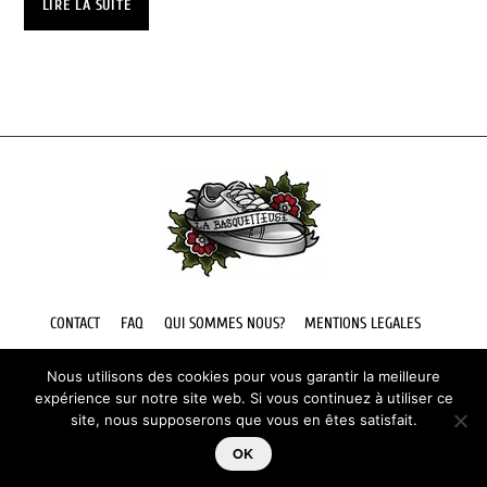
LIRE LA SUITE
la
page
du
produit
Back
To
Top
CONTACT
FAQ
QUI SOMMES NOUS?
MENTIONS LEGALES
Nous utilisons des cookies pour vous garantir la meilleure
expérience sur notre site web. Si vous continuez à utiliser ce
site, nous supposerons que vous en êtes satisfait.
Site web par © Webeliam
OK