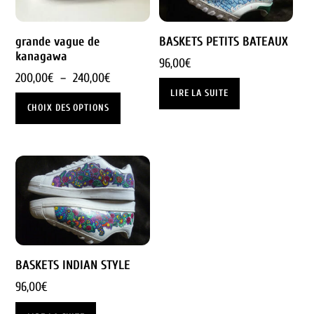
grande vague de
BASKETS PETITS BATEAUX
kanagawa
96,00
€
Plage
200,00
€
–
240,00
€
LIRE LA SUITE
de
Ce
CHOIX DES OPTIONS
prix :
produit
200,00€
a
à
plusieurs
240,00€
variations.
Les
options
peuvent
être
BASKETS INDIAN STYLE
choisies
96,00
€
sur