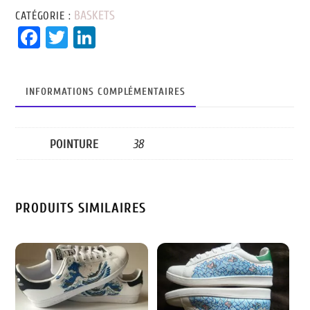
BASKETS
CATÉGORIE :
Fa
T
Li
ce
wi
nk
bo
tt
ed
INFORMATIONS COMPLÉMENTAIRES
ok
er
In
POINTURE
38
PRODUITS SIMILAIRES