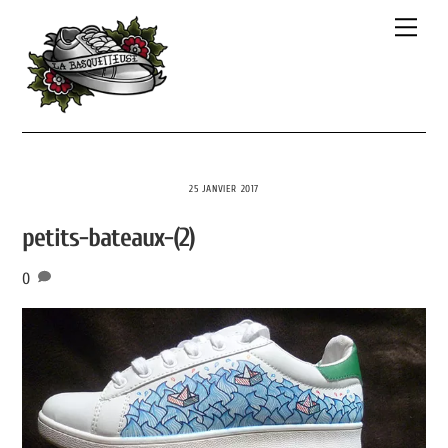
Skip
Men
to
content
25 JANVIER 2017
petits-bateaux-(2)
0