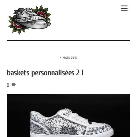
Skip
Men
to
content
4 MARS 2018
baskets personnalisées 2 1
0