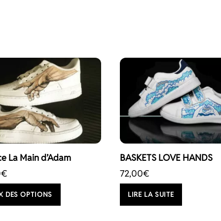
rce La Main d’Adam
BASKETS LOVE HANDS
0
€
72,00
€
Ce
X DES OPTIONS
LIRE LA SUITE
produit
a