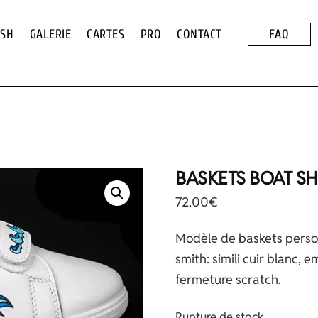
ASH
GALERIE
CARTES
PRO
CONTACT
FAQ
BASKETS BOAT S
72,00
€
Modèle de baskets person
smith: simili cuir blanc,
fermeture scratch.
Rupture de stock