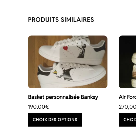
PRODUITS SIMILAIRES
Basket personnalisée Banksy
Air Fo
190,00
€
270,0
Ce
CHOIX DES OPTIONS
CHOI
produit
a