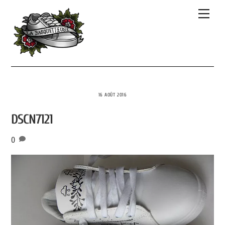
Skip
Men
to
content
16 AOÛT 2016
DSCN7121
0