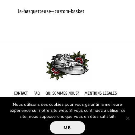
la-basquetteuse—custom-basket
Back
To
Top
CONTACT
FAQ
QUI SOMMES NOUS?
MENTIONS LEGALES
Nous utilisons des cookies pour vous garantir la meilleure
expérience sur notre site web. Si vous continuez à utiliser ce
site, nous supposerons que vous en êtes satisfait.
Site web par © Webeliam
OK