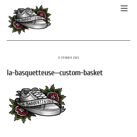
Skip
Men
to
content
11 FÉVRIER 2023
la-basquetteuse—custom-basket