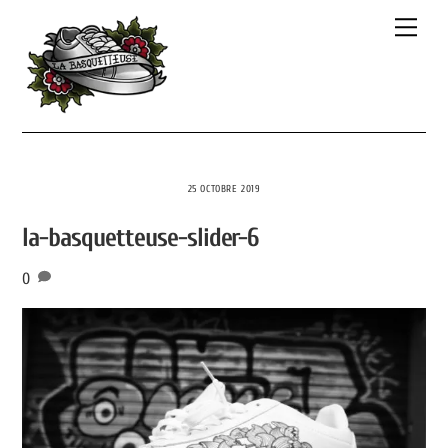
Skip
Men
to
content
25 OCTOBRE 2019
la-basquetteuse-slider-6
0