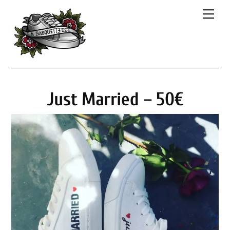
Skip
Men
to
content
Just Married – 50€